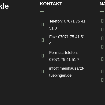
KONTAKT
N
kle
Telefon: 07071 75 41
51 0
Fax: 07071 75 41 51
9
Formulartelefon:
07071 75 41 51 7
info@meinhausarzt-
tuebingen.de